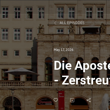
ALL EPISODES
May 17, 2026
Die Apost
- Zerstreu
(Apostelg
8,1-8.14-