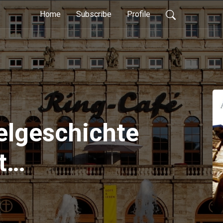
Home
Subscribe
Profile
elgeschichte
t
eschichte
17)